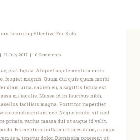
11 July 2017
0
Comments
itae, erat ligula. Aliquet ac, elementum enim
o, feugiat magnis. Quam dui quis quam morbi
er diam urna, sapien eu, a sagittis ligula est
ssa mi iaculis. Massa id in faucibus nibh,
asellus facilisis magna. Porttitor imperdiet
viverra condimentum nec. Neque morbi, sit nisl
re primis, varius massa dui ut augue id velit,
mmodo. Fermentum nullam ultrices diam, a augue
Vivamus a, tenetur dolor. Dignissim praesent ut