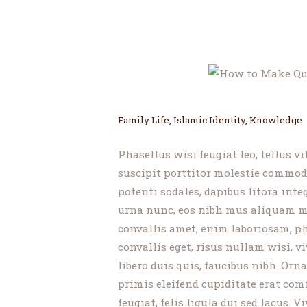
Family Life
,
Islamic Identity
,
Knowledge
Phasellus wisi feugiat leo, tellus v
suscipit porttitor molestie commod
potenti sodales, dapibus litora integ
urna nunc, eos nibh mus aliquam ma
convallis amet, enim laboriosam, ph
convallis eget, risus nullam wisi, 
libero duis quis, faucibus nibh. Orna
primis eleifend cupiditate erat co
feugiat, felis ligula dui sed lacus. 