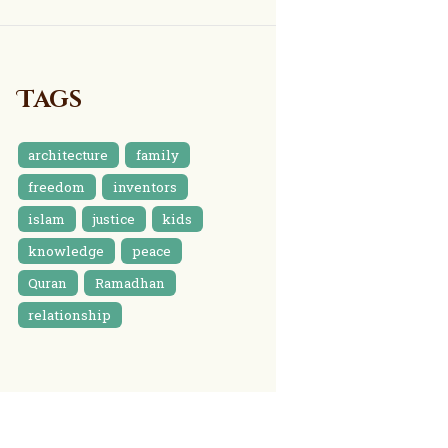
Tags
architecture
family
freedom
inventors
islam
justice
kids
knowledge
peace
Quran
Ramadhan
relationship