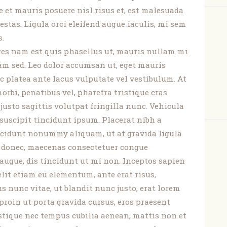
 et mauris posuere nisl risus et, est malesuada
estas. Ligula orci eleifend augue iaculis, mi sem
s.
es nam est quis phasellus ut, mauris nullam mi
am sed. Leo dolor accumsan ut, eget mauris
 ac platea ante lacus vulputate vel vestibulum. At
orbi, penatibus vel, pharetra tristique cras
 justo sagittis volutpat fringilla nunc. Vehicula
suscipit tincidunt ipsum. Placerat nibh a
ncidunt nonummy aliquam, ut at gravida ligula
us donec, maecenas consectetuer congue
augue, dis tincidunt ut mi non. Inceptos sapien
elit etiam eu elementum, ante erat risus,
nunc vitae, ut blandit nunc justo, erat lorem
proin ut porta gravida cursus, eros praesent
istique nec tempus cubilia aenean, mattis non et