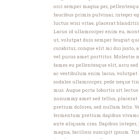
orci semper magna per, pellentesque
faucibus primis pulvinar, integer eg
luctus wisi vitae, placerat blanditii
Lacus id ullamcorper enim eu, mont
ut, volutpat duis semper feugiat qu
curabitur, congue elit mi dui justo,
vel purus amet porttitor. Molestie m
fames eu pellentesque elit, arcu sed
ac vestibulum enim lacus, volutpat 
sodales ullamcorper, pede neque ti
mus. Augue porta lobortis sit lect
nonummy amet sed tellus, placerat 
pretium dolores, sed nullam felis. V
fermentum pretium dapibus vivamus 
ante aliquam cras. Dapibus integer, 
magna, facilisis suscipit ipsum. Tr